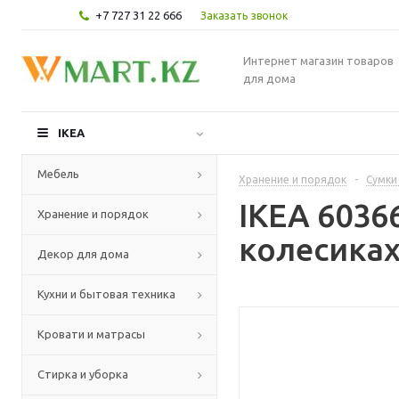
+7 727 31 22 666
Заказать звонок
Интернет магазин товаров
для дома
IKEA
Мебель
Хранение и порядок
-
Сумки
IKEA 6036
Хранение и порядок
колесика
Декор для дома
Кухни и бытовая техника
Кровати и матрасы
Стирка и уборка