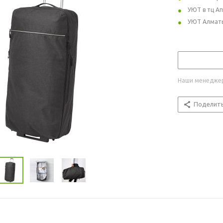
УЮТ в тц А
УЮТ Алмат
Наши менеджер
Поделит