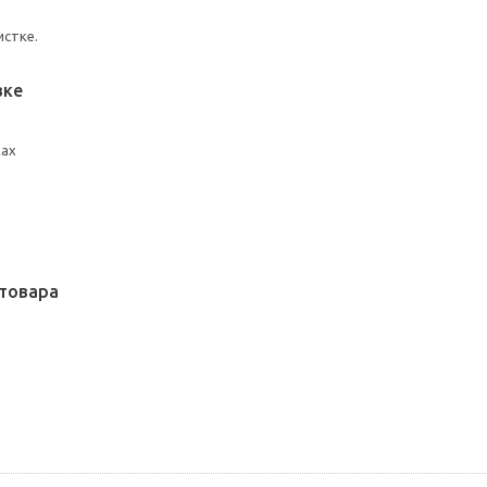
истке.
вке
ках
товара