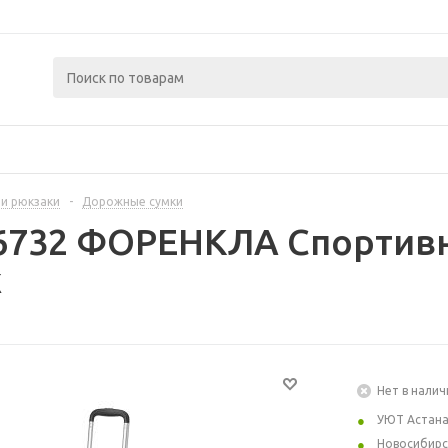
 и рюкзаки
-
Дорожные сумки
6732 ФОРЕНКЛА Спортивн
х
Нет в налич
УЮТ Астан
Новосибирс