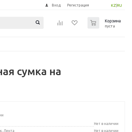
Вход
Регистрация
KZ
|
RU
0
Корзина
пуста
ая сумка на
ии
а
Нет в наличии
к, Лента
Нет в наличии