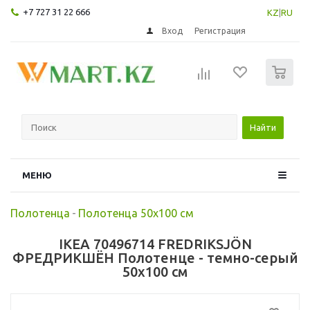
+7 727 31 22 666
KZ
|
RU
Вход
Регистрация
0
Найти
МЕНЮ
Полотенца
-
Полотенца 50х100 см
IKEA 70496714 FREDRIKSJÖN
ФРЕДРИКШЁН Полотенце - темно-серый
50x100 см