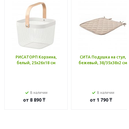
РИСАТОРП Корзина,
СИТА Подушка на стул,
белый, 25x26x18 см
бежевый, 38/35x38x2 см
В наличии
В наличии
от
8 890 ₸
от
1 790 ₸