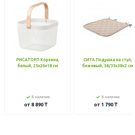
РИСАТОРП Корзина,
СИТА Подушка на стул,
белый, 25x26x18 см
бежевый, 38/35x38x2 см
В наличии
В наличии
от
8 890 ₸
от
1 790 ₸