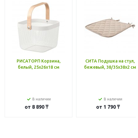
РИСАТОРП Корзина,
СИТА Подушка на стул,
белый, 25x26x18 см
бежевый, 38/35x38x2 см
В наличии
В наличии
от
8 890 ₸
от
1 790 ₸