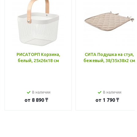
РИСАТОРП Корзина,
СИТА Подушка на стул,
белый, 25x26x18 см
бежевый, 38/35x38x2 см
В наличии
В наличии
от
8 890 ₸
от
1 790 ₸