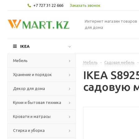
+7 727 31 22 666
Заказать звонок
Интернет магазин товаров
для дома
IKEA
Мебель
Мебель
-
Садовая мебель
-
IKEA S89
Хранение и порядок
садовую м
Декор для дома
Кухни и бытовая техника
Кровати и матрасы
Стирка и уборка