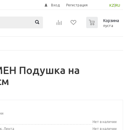
Вход
Регистрация
KZ
|
RU
0
Корзина
пуста
МЕН Подушка на
см
ии
а
Нет в наличии
к, Лента
Нет в наличии