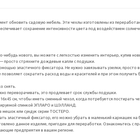
мент обновить садовую мебель. Эти чехлы изготовлены из переработа
спечивает сохранение интенсивности цвета под воздействием солнечн
го-нибудь нового, вы можете с легкостью изменить интерьер, купив но
 просто стряхните дождевые капли с подушки.
 помощью эластичного фиксатора. Не нужно завязывать узелки, просто 
е позволяет сократить расход воды и красителей и при этом получить
о снять.
о переворачивать, это продлевает срок службы подушки.
6x45 см, чтобы иметь сменный чехол, когда потребуется постирать че
улируемой спинкой ЭПЛАРО и ШЭЛЛАНД.
в мешок или сундук серии ТОСТЕРО.
вать эластичный фиксатор, его можно убрать в маленький кармашек на
товлено данное изделие, пригоден для переработки. Ознакомьтесь с пр
ающие предприятия в вашем регионе.