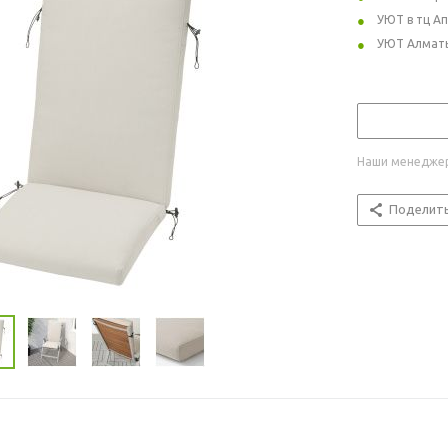
УЮТ в тц А
УЮТ Алмат
Наши менеджер
Поделит