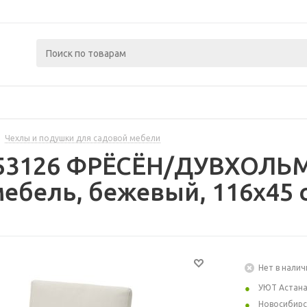
Чехлы и подушки для садовой мебели
253126 ФРЁСЁН/ДУВХОЛЬ
ебель, бежевый, 116x45 
Нет в налич
УЮТ Астан
Новосибирс