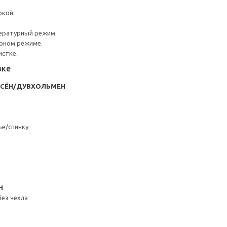
ркой.
ературный режим.
урном режиме.
истке.
вке
ЁСЁН/ДУВХОЛЬМЕН
ье/спинку
Н
без чехла