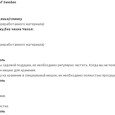
 of Sweden
денье/спинку
переработанного материала)
ку,без чехла
Чехол:
переработанного материала)
ель
 садовой подушки, ее необходимо регулярно чистить. Когда вы не пол
м мешке для хранения.
 на хранение в специальный мешок, ее необходимо полностью просуш
ель
ине.
истке.
ель