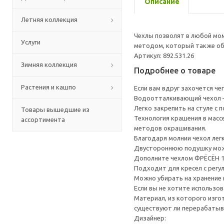
Описание
Летняя коллекция
Чехлы позволят в любой мо
Услуги
методом, который также обе
Артикул: 892.531.26
Зимняя коллекция
Подробнее о товаре
Растения и кашпо
Если вам вдруг захочется че
Водоотталкивающий чехол —
Легко закрепить на стуле с
Товары вышедшие из
Технология крашения в масс
ассортимента
методов окрашивания.
Благодаря молнии чехол легк
Двустороннюю подушку можн
Дополните чехлом ФРЁСЁН 11
Подходит для кресел с рег
Можно убирать на хранение 
Если вы не хотите использо
Материал, из которого изго
существуют ли перерабатыв
Дизайнер: