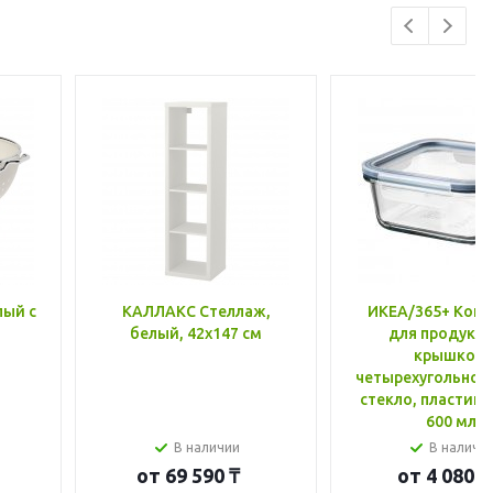
лый с
КАЛЛАКС Стеллаж,
ИКЕА/365+ Конт
белый, 42x147 см
для продукто
крышкой,
четырехугольной
стекло, пластик 
600 мл
В наличии
В наличи
от
69 590 ₸
от
4 080 ₸