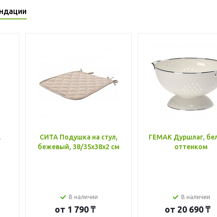
ндации
,
СИТА Подушка на стул,
ГЕМАК Дуршлаг, бе
бежевый, 38/35x38x2 см
оттенком
В наличии
В наличии
от
1 790 ₸
от
20 690 ₸