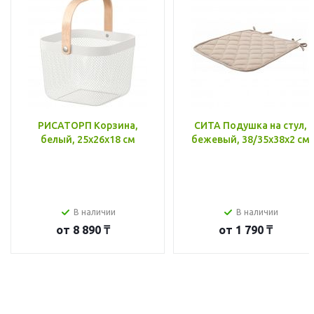
РИСАТОРП Корзина,
СИТА Подушка на стул,
белый, 25x26x18 см
бежевый, 38/35x38x2 см
В наличии
В наличии
от
8 890 ₸
от
1 790 ₸