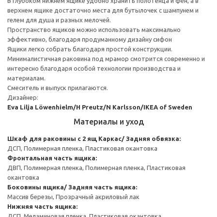
В глубоком нижнем ящике удобно хранить полотенца и фен, а в
верхнем ящике достаточно места для бутылочек с шампунем и
гелем для душа и разных мелочей.
Пространство ящиков можно использовать максимально
эффективно, благодаря продуманному дизайну сифон
Ящики легко собрать благодаря простой конструкции.
Минималистичная раковина под мрамор смотрится современно и
интересно благодаря особой технологии производства и
материалам.
Смеситель и выпуск прилагаются.
Дизайнер:
Eva Lilja Löwenhielm/H Preutz/N Karlsson/IKEA of Sweden
Материалы и уход
Шкаф для раковины с 2 ящ
Каркас/ Задняя обвязка:
ДСП, Полимерная пленка, Пластиковая окантовка
Фронтальная часть ящика:
ДВП, Полимерная пленка, Полимерная пленка, Пластиковая
окантовка
Боковины ящика/ Задняя часть ящика:
Массив березы, Прозрачный акриловый лак
Нижняя часть ящика:
ДСП, Меламиновая пленка, Пластиковая окантовка