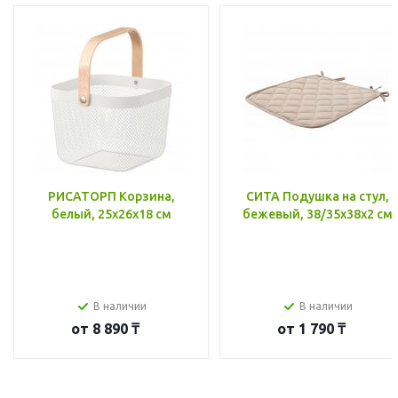
РИСАТОРП Корзина,
СИТА Подушка на стул,
белый, 25x26x18 см
бежевый, 38/35x38x2 см
В наличии
В наличии
от
8 890 ₸
от
1 790 ₸