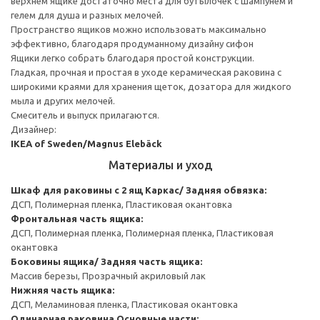
верхнем ящике достаточно места для бутылочек с шампунем и
гелем для душа и разных мелочей.
Пространство ящиков можно использовать максимально
эффективно, благодаря продуманному дизайну сифон
Ящики легко собрать благодаря простой конструкции.
Гладкая, прочная и простая в уходе керамическая раковина с
широкими краями для хранения щеток, дозатора для жидкого
мыла и других мелочей.
Смеситель и выпуск прилагаются.
Дизайнер:
IKEA of Sweden/Magnus Elebäck
Материалы и уход
Шкаф для раковины с 2 ящ
Каркас/ Задняя обвязка:
ДСП, Полимерная пленка, Пластиковая окантовка
Фронтальная часть ящика:
ДСП, Полимерная пленка, Полимерная пленка, Пластиковая
окантовка
Боковины ящика/ Задняя часть ящика:
Массив березы, Прозрачный акриловый лак
Нижняя часть ящика:
ДСП, Меламиновая пленка, Пластиковая окантовка
Одинарная раковина
Основные части: