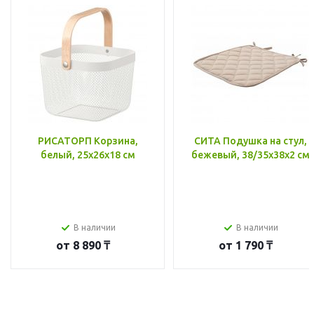
РИСАТОРП Корзина,
СИТА Подушка на стул,
белый, 25x26x18 см
бежевый, 38/35x38x2 см
В наличии
В наличии
от
8 890 ₸
от
1 790 ₸