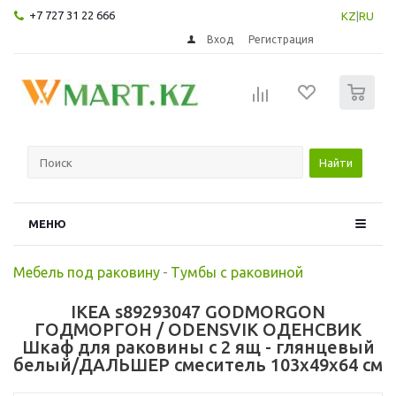
+7 727 31 22 666
KZ
|
RU
Вход
Регистрация
0
Найти
МЕНЮ
Мебель под раковину
-
Тумбы с раковиной
IKEA s89293047 GODMORGON
ГОДМОРГОН / ODENSVIK ОДЕНСВИК
Шкаф для раковины с 2 ящ - глянцевый
белый/ДАЛЬШЕР смеситель 103x49x64 см