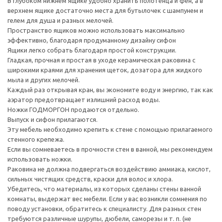
В глубоком нижнем ящике удобно хранить полотенца и фен, а в
верхнем ящике достаточно места для бутылочек с шампунем и
гелем для душа и разных мелочей.
Пространство ящиков можно использовать максимально
эффективно, благодаря продуманному дизайну сифон
Ящики легко собрать благодаря простой конструкции.
Гладкая, прочная и простая в уходе керамическая раковина с
широкими краями для хранения щеток, дозатора для жидкого
мыла и других мелочей.
Каждый раз открывая кран, вы экономите воду и энергию, так как
аэратор предотвращает излишний расход воды.
Ножки ГОДМОРГОН продаются отдельно.
Выпуск и сифон прилагаются.
Эту мебель необходимо крепить к стене с помощью прилагаемого
стенного крепежа.
Если вы сомневаетесь в прочности стен в ванной, мы рекомендуем
использовать ножки.
Раковина не должна подвергаться воздействию аммиака, кислот,
сильных чистящих средств, краски для волос и хлора.
Убедитесь, что материалы, из которых сделаны стены ванной
комнаты, выдержат вес мебели. Если у вас возникли сомнения по
поводу установки, обратитесь к специалисту. Для разных стен
требуются различные шурупы, дюбели, саморезы и т. п. (не