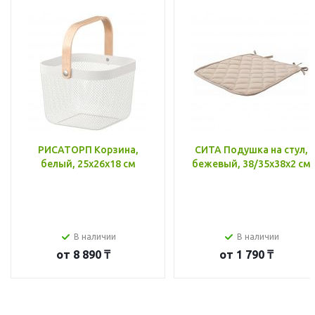
РИСАТОРП Корзина,
СИТА Подушка на стул,
белый, 25x26x18 см
бежевый, 38/35x38x2 см
В наличии
В наличии
от
8 890 ₸
от
1 790 ₸