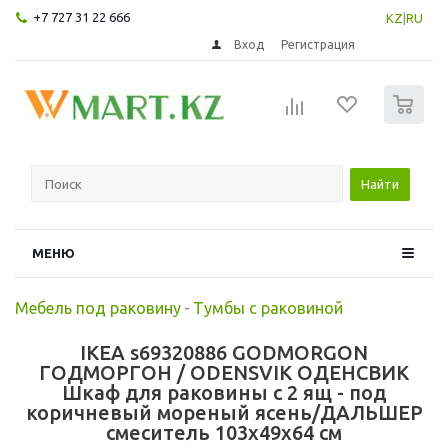
+7 727 31 22 666
KZ
|
RU
Вход
Регистрация
0
Найти
МЕНЮ
Мебель под раковину
-
Тумбы с раковиной
IKEA s69320886 GODMORGON
ГОДМОРГОН / ODENSVIK ОДЕНСВИК
Шкаф для раковины с 2 ящ - под
коричневый мореный ясень/ДАЛЬШЕР
смеситель 103x49x64 см