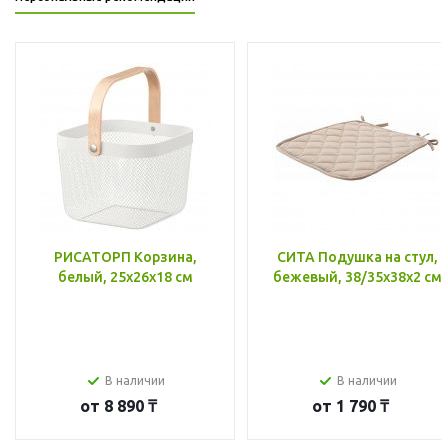
РИСАТОРП Корзина,
СИТА Подушка на стул,
белый, 25x26x18 см
бежевый, 38/35x38x2 см
В наличии
В наличии
от
8 890 ₸
от
1 790 ₸