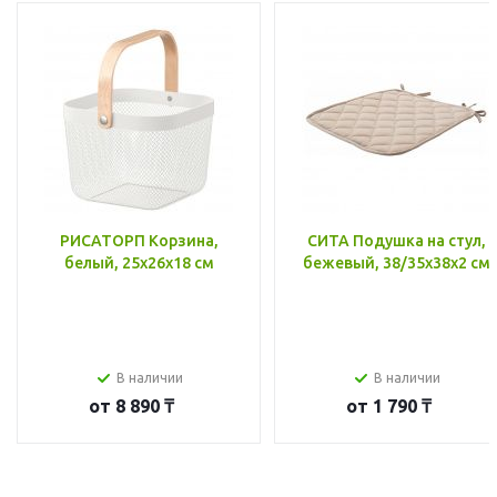
РИСАТОРП Корзина,
СИТА Подушка на стул,
белый, 25x26x18 см
бежевый, 38/35x38x2 см
В наличии
В наличии
от
8 890 ₸
от
1 790 ₸