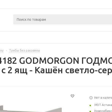
ину
-
Тумбы без раковины
04182 GODMORGON ГОДМ
с 2 ящ - Кашён светло-се
Нет в налич
УЮТ Астан
Новосибирс