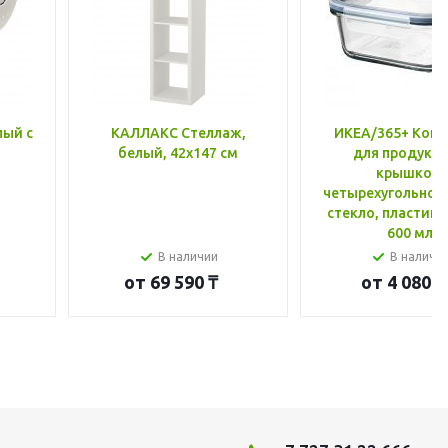
лый с
КАЛЛАКС Стеллаж,
ИКЕА/365+ Конт
белый, 42x147 см
для продукто
крышкой,
четырехугольной
стекло, пластик 
600 мл
В наличии
В наличи
от
69 590 ₸
от
4 080 ₸