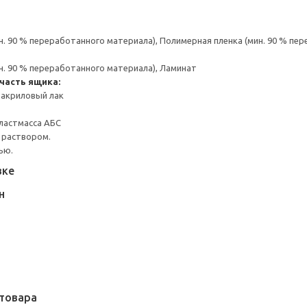
н. 90 % переработанного материала), Полимерная пленка (мин. 90 % пе
н. 90 % переработанного материала), Ламинат
часть ящика:
 акриловый лак
ластмасса АБС
 раствором.
ью.
вке
Н
товара