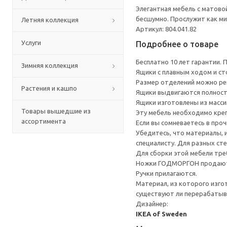
Элегантная мебель с матово
бесшумно. Прослужит как ми
Летняя коллекция
Артикул: 804.041.82
Услуги
Подробнее о товаре
Бесплатно 10 лет гарантии.
Зимняя коллекция
Ящики с плавным ходом и с
Размер отделений можно рег
Растения и кашпо
Ящики выдвигаются полност
Ящики изготовлены из масси
Товары вышедшие из
Эту мебель необходимо креп
ассортимента
Если вы сомневаетесь в про
Убедитесь, что материалы, 
специалисту. Для разных сте
Для сборки этой мебели тре
Ножки ГОДМОРГОН продают
Ручки прилагаются.
Материал, из которого изго
существуют ли перерабатыв
Дизайнер:
IKEA of Sweden