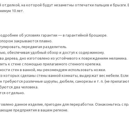
й отделкой, на которой будут незаметны отпечатки пальцев и брызги
нимум 10 лет.
 Подробнее об условиях гарантии — в гарантийной брошюре.
топором закрываются плавно.
улировать, передвигая разделитель.
ью, обеспечивая удобный обзор и доступ к содержимому.
ва дерева, дно изготовлено из устойчивого к повреждениям меламина.
ить к стене с помощью прилагаемого стенного крепежа.
чности стен в ванной, мы рекомендуем использовать ножки.
из которых сделаны стены ванной комнаты, выдержат вес мебели. Если у
н требуются различные шурупы, дюбели, саморезы и т. п. (не прилагают
буются два человека.
ся отдельно.
товлено данное изделие, пригоден для переработки. Ознакомьтесь с пр
ающие предприятия в вашем регионе.