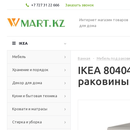
+7 727 31 22 666
Заказать звонок
Интернет магазин товаров
для дома
IKEA
Мебель
Ванная
-
Мебель под раков
IKEA 804
Хранение и порядок
раковины 
Декор для дома
Кухни и бытовая техника
Кровати и матрасы
Стирка и уборка