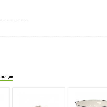
82, 00392258, 30387665
ндации