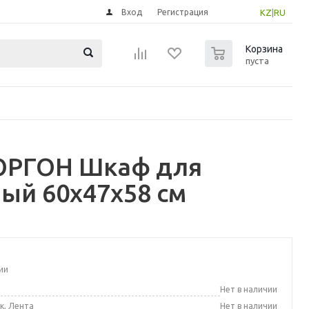
Вход
Регистрация
KZ
|
RU
0
Корзина
пуста
ОРГОН Шкаф для
рый 60x47x58 см
ии
а
Нет в наличии
к, Лента
Нет в наличии