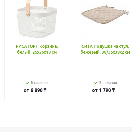
РИСАТОРП Корзина,
СИТА Подушка на стул,
белый, 25x26x18 см
бежевый, 38/35x38x2 см
В наличии
В наличии
от
8 890 ₸
от
1 790 ₸