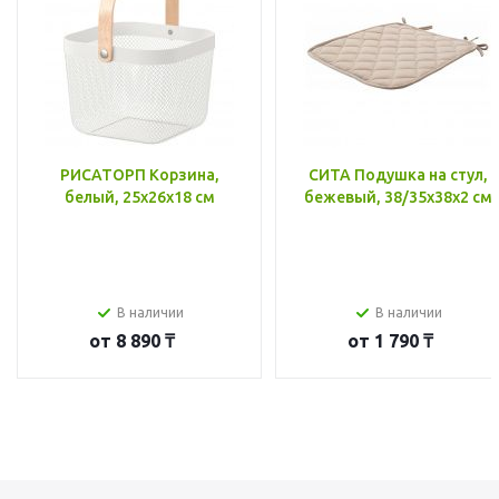
РИСАТОРП Корзина,
СИТА Подушка на стул,
белый, 25x26x18 см
бежевый, 38/35x38x2 см
В наличии
В наличии
от
8 890 ₸
от
1 790 ₸