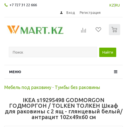
+7 727 31 22 666
KZ
|
RU
Вход
Регистрация
0
Найти
МЕНЮ
Мебель под раковину
-
Тумбы без раковины
IKEA s19295498 GODMORGON
ГОДМОРГОН / TOLKEN ТОЛКЕН Шкаф
для раковины с 2 ящ - глянцевый белый/
антрацит 102x49x60 см