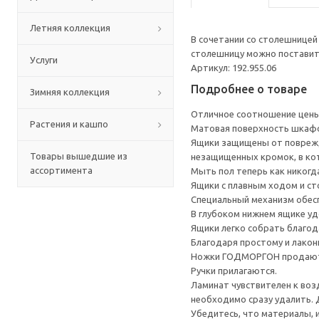
Летняя коллекция
В сочетании со столешнице
столешницу можно поставить
Услуги
Артикул: 192.955.06
Подробнее о товаре
Зимняя коллекция
Отличное соотношение цены 
Растения и кашпо
Матовая поверхность шкафов
Ящики защищены от поврежде
Товары вышедшие из
незащищенных кромок, в ко
ассортимента
Мыть пол теперь как никогда
Ящики с плавным ходом и ст
Специальный механизм обесп
В глубоком нижнем ящике уд
Ящики легко собрать благод
Благодаря простому и лакон
Ножки ГОДМОРГОН продают
Ручки прилагаются.
Ламинат чувствителен к воз
необходимо сразу удалить.
Убедитесь, что материалы, 