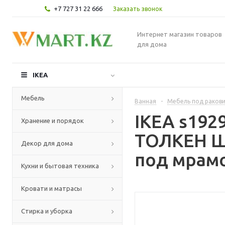
+7 727 31 22 666
Заказать звонок
Интернет магазин товаров
для дома
IKEA
Мебель
Ванная
-
Мебель под раков
IKEA s19
Хранение и порядок
ТОЛКЕН Шк
Декор для дома
под мрамо
Кухни и бытовая техника
Кровати и матрасы
Стирка и уборка