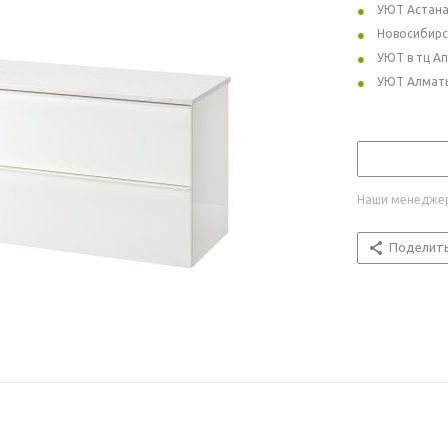
УЮТ Астан
Новосибирс
УЮТ в тц А
УЮТ Алмат
Наши менеджер
Поделит