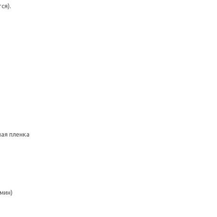
ся).
ная пленка
мин)