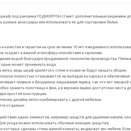
й шкаф под раковину ГОДМОРГОН станет дополнительным решением для 
 разные аксессуары или использовать ее для сортировки белья.
и качества и гарантия на срок не менее 10 лет ежедневного использов
 создает в ванной атмосферу спокойствия и гармонии.
ния водой благодаря продуманной технологии производства. Пленка 
торые может проникнуть вода.
 легко, ведь шкаф крепится к стене и ножки не будут мешать уборке.
опором полностью открываются, не выпадая из каркаса и обеспечивая
ечивает плавное и бесшумное закрывание ящика, так что нет никакой
обно хранить полотенца и фен, а в верхнем ящике достаточно места дл
аря простой конструкции.
ичному дизайну легко комбинировать с другой мебелью.
ся отдельно.
действию едких химикатов, например средств для удаления накипи, хлор
 Для ухода можно использовать обычные моющие средства.
из которых сделаны стены ванной комнаты, выдержат вес мебели. Если у