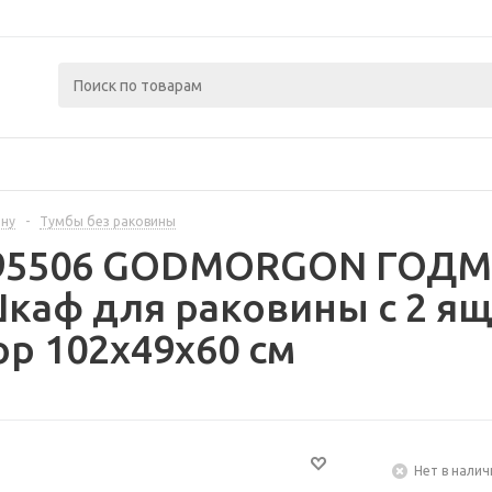
ину
-
Тумбы без раковины
295506 GODMORGON ГОДМ
аф для раковины с 2 ящ
р 102x49x60 см
Нет в налич