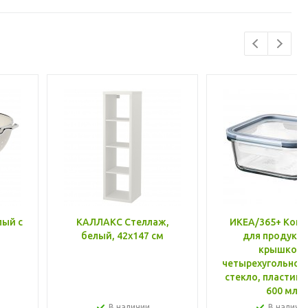
лый с
КАЛЛАКС Стеллаж,
ИКЕА/365+ Конт
белый, 42x147 см
для продукто
крышкой,
четырехугольной
стекло, пластик 
600 мл
В наличии
В наличи