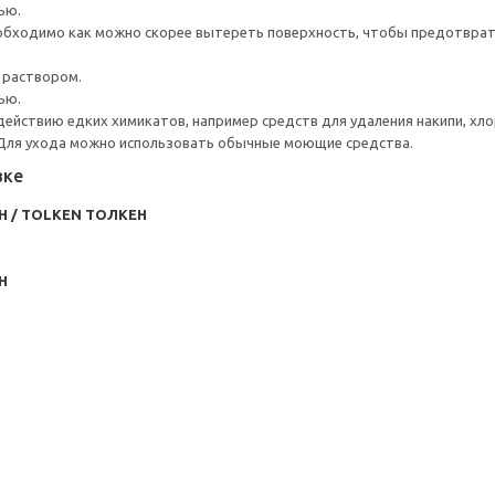
ью.
обходимо как можно скорее вытереть поверхность, чтобы предотврати
 раствором.
ью.
действию едких химикатов, например средств для удаления накипи, хлор
 Для ухода можно использовать обычные моющие средства.
вке
/ TOLKEN ТОЛКЕН
Н