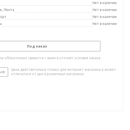
а
Нет в наличии
к, Лента
Нет в наличии
порт
Нет в наличии
ы
Нет в наличии
Под заказ
ы обязательно свяжутся с вами и уточнят условия заказа
Цена действительна только для интернет-магазина и может
ься
отличаться от цен в розничных магазинах