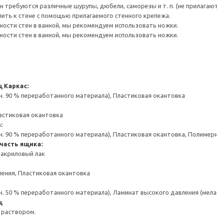
н требуются различные шурупы, дюбели, саморезы и т. п. (не прилагают
ить к стене с помощью прилагаемого стенного крепежа.
чности стен в ванной, мы рекомендуем использовать ножки.
чности стен в ванной, мы рекомендуем использовать ножки.
щ
Каркас:
н. 90 % переработанного материала), Пластиковая окантовка
астиковая окантовка
:
н. 90 % переработанного материала), Пластиковая окантовка, Полимер
часть ящика:
 акриловый лак
ения, Пластиковая окантовка
н. 50 % переработанного материала), Ламинат высокого давления (мела
щ
 раствором.