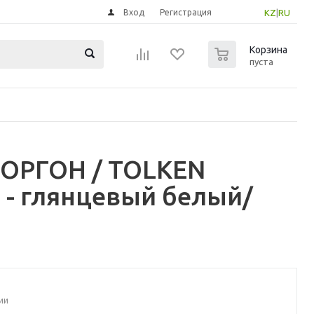
Вход
Регистрация
KZ
|
RU
0
Корзина
пуста
ОРГОН / TOLKEN
 - глянцевый белый/
ии