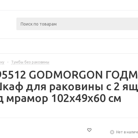
ину
-
Тумбы без раковины
295512 GODMORGON ГОДМ
аф для раковины с 2 ящ 
 мрамор 102x49x60 см
Нет в налич