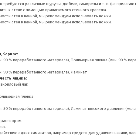
н требуются различные шурупы, дюбели, саморезы и т. п. (не прилагают
ить к стене с помощью прилагаемого стенного крепежа.
чности стен в ванной, мы рекомендуем использовать ножки.
чности стен в ванной, мы рекомендуем использовать ножки.
щ
Каркас:
н. 90 % переработанного материала), Полимерная пленка (мин. 90 % пе
н. 90 % переработанного материала), Ламинат
часть ящика:
 акриловый лак
олимерная пленка
н. 50 % переработанного материала), Ламинат высокого давления (мела
 раствором.
ью.
действию едких химикатов, например средств для удаления накипи, хлор