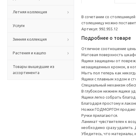
Летняя коллекция
В сочетании со столешнице
столешницу можно поставить
Услуги
Артикул: 992.955.12
Подробнее о товаре
Зимняя коллекция
Отличное соотношение цены 
Растения и кашпо
Матовая поверхность шкафов
Ящики защищены от поврежде
Товары вышедшие из
незащищенных кромок, в ко
ассортимента
Мыть пол теперь как никогда
Ящики с плавным ходом и ст
Специальный механизм обесп
В глубоком нижнем ящике уд
Ящики легко собрать благод
Благодаря простому и лакон
Ножки ГОДМОРГОН продают
Ручки прилагаются.
Ламинат чувствителен к воз
необходимо сразу удалить.
Убедитесь, что материалы, 