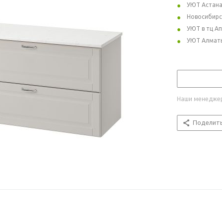
УЮТ Астан
Новосибирс
УЮТ в тц А
УЮТ Алмат
Наши менеджер
Поделит