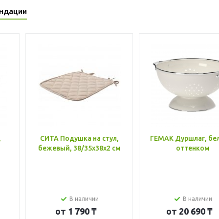
ндации
,
СИТА Подушка на стул,
ГЕМАК Дуршлаг, бе
бежевый, 38/35x38x2 см
оттенком
В наличии
В наличии
от
1 790 ₸
от
20 690 ₸