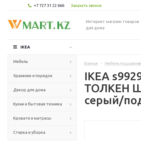
+7 727 31 22 666
Заказать звонок
Интернет магазин товаров
для дома
IKEA
Мебель
Ванная
-
Мебель под раков
IKEA s99
Хранение и порядок
ТОЛКЕН Шк
Декор для дома
серый/под
Кухни и бытовая техника
Кровати и матрасы
Стирка и уборка