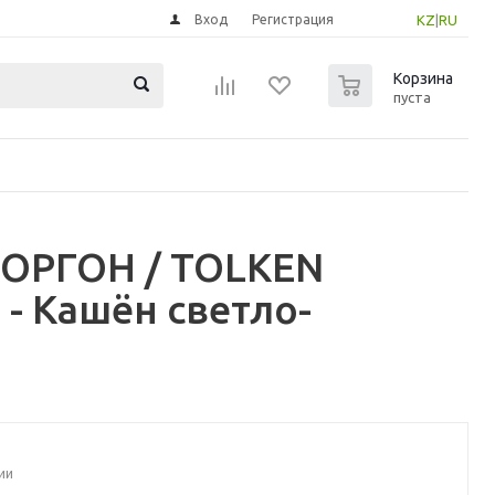
Вход
Регистрация
KZ
|
RU
0
Корзина
пуста
ОРГОН / TOLKEN
- Кашён светло-
ии