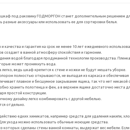
й шкаф под раковину ГОДМОРГОН станет дополнительным решением для 
 разные аксессуары или использовать ее для сортировки белья.
и качества и гарантия на срок не менее 10 лет ежедневного использов
 создает в ванной атмосферу спокойствия и гармонии.
ния водой благодаря продуманной технологии производства. Пленка 
торые может проникнуть вода.
 легко, ведь шкаф крепится к стене и ножки не будут мешать уборке.
опором полностью открываются, не выпадая из каркаса и обеспечивая
ечивает плавное и бесшумное закрывание ящика, так что нет никакой
обно хранить полотенца и фен, а в верхнем ящике достаточно места дл
аря простой конструкции.
ичному дизайну легко комбинировать с другой мебелью.
ся отдельно.
действию едких химикатов, например средств для удаления накипи, хлор
 Для ухода можно использовать обычные моющие средства.
из которых сделаны стены ванной комнаты, выдержат вес мебели. Если у