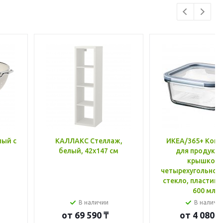
лый с
КАЛЛАКС Стеллаж,
ИКЕА/365+ Конт
белый, 42x147 см
для продукто
крышкой,
четырехугольной
стекло, пластик 
600 мл
В наличии
В наличи
от
69 590 ₸
от
4 080 ₸