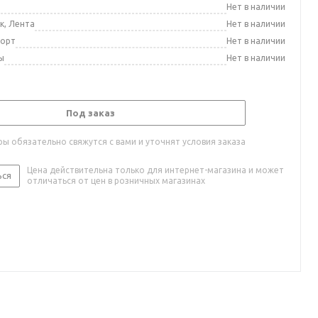
а
Нет в наличии
к, Лента
Нет в наличии
порт
Нет в наличии
ы
Нет в наличии
Под заказ
ы обязательно свяжутся с вами и уточнят условия заказа
Цена действительна только для интернет-магазина и может
ься
отличаться от цен в розничных магазинах