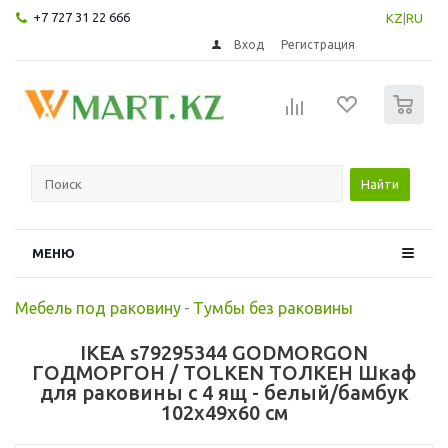
+7 727 31 22 666
KZ
|
RU
Вход
Регистрация
0
Найти
МЕНЮ
Мебель под раковину
-
Тумбы без раковины
IKEA s79295344 GODMORGON
ГОДМОРГОН / TOLKEN ТОЛКЕН Шкаф
для раковины с 4 ящ - белый/бамбук
102x49x60 см