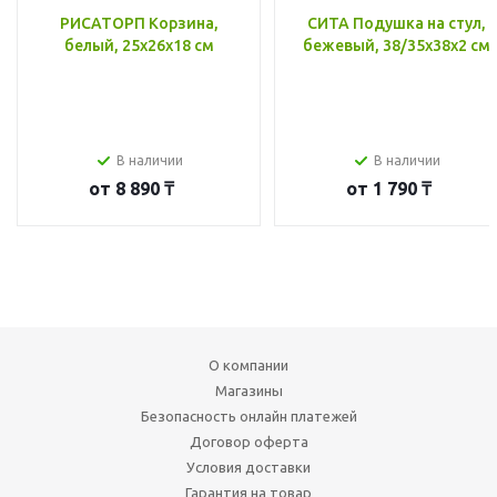
РИСАТОРП Корзина,
СИТА Подушка на стул,
белый, 25x26x18 см
бежевый, 38/35x38x2 см
В наличии
В наличии
от
8 890 ₸
от
1 790 ₸
О компании
Магазины
Безопасность онлайн платежей
Договор оферта
Условия доставки
Гарантия на товар