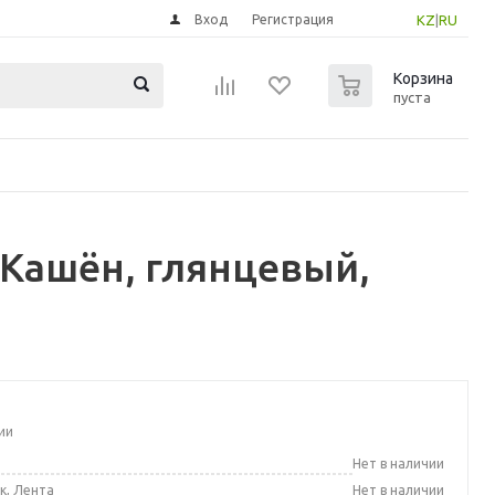
Вход
Регистрация
KZ
|
RU
0
Корзина
пуста
Кашён, глянцевый,
ии
а
Нет в наличии
к, Лента
Нет в наличии