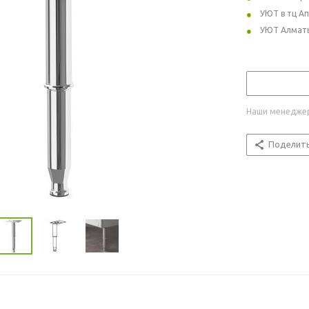
УЮТ в тц А
УЮТ Алмат
Наши менеджер
Поделит