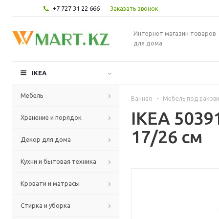
+7 727 31 22 666
Заказать звонок
Интернет магазин товаров
для дома
IKEA
Мебель
Ванная
-
Мебель под раков
IKEA 503
Хранение и порядок
17/26 см
Декор для дома
Кухни и бытовая техника
Кровати и матрасы
Стирка и уборка