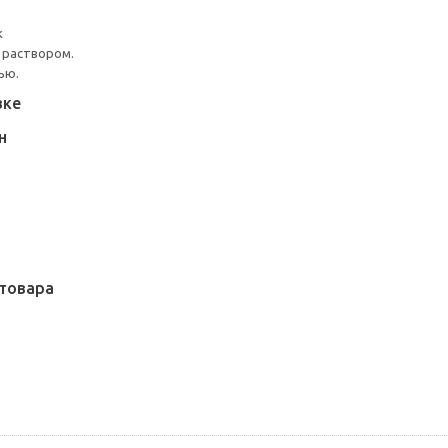
к
 раствором.
ью.
вке
Н
товара