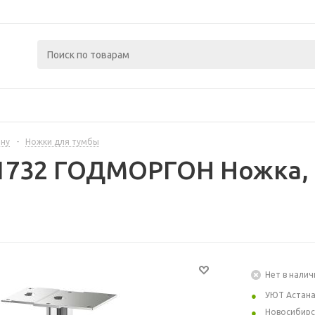
ину
-
Ножки для тумбы
91732 ГОДМОРГОН Ножка, 
Нет в налич
УЮТ Астан
Новосибирс