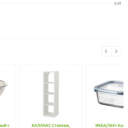
0,43
лый с
КАЛЛАКС Стеллаж,
ИКЕА/365+ Конт