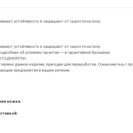
чивают устойчивость и защищают от сырости на полу.
чивают устойчивость и защищают от сырости на полу.
 Подробнее об условиях гарантии — в гарантийной брошюре.
ой ГОДМОРГОН.
товлено данное изделие, пригоден для переработки. Ознакомьтесь с пр
ающие предприятия в вашем регионе.
няя ножка:
вставкой: