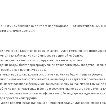
но. В эту комбинацию входит все необходимое — от вместительных ящи
ыми стилями и цветами.
и качества и гарантия на срок не менее 10 лет ежедневного использов
ичному дизайну легко комбинировать с другой мебелью.
 создает в ванной атмосферу спокойствия и гармонии.
ния водой благодаря продуманной технологии производства. Пленка 
торые может проникнуть вода.
 легко, ведь шкаф крепится к стене и ножки не будут мешать уборке.
опором полностью открываются, не выпадая из каркаса и обеспечивая
ечивает плавное и бесшумное закрывание ящика, так что нет никакой
обно хранить полотенца и фен, а в верхнем ящике достаточно места дл
 использовать максимально эффективно, благодаря продуманному ди
аря простой конструкции.
 в уходе керамическая раковина с широкими краями для хранения щеток