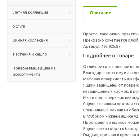
Летняя коллекция
Описание
Услуги
Просто, лаконично, практич
Зимняя коллекция
Прекрасно сочетается с люб
Артикул: 492.925.87
Растения и кашпо
Подробнее о товаре
Отличное соотношение цены 
Товары вышедшие из
Благодаря простому и лакон
ассортимента
Матовая поверхность шкафов
Ящики защищены от поврежде
незащищенных кромок, в ко
Мыть пол теперь как никогда
Ящики с плавным ходом и ст
Специальный механизм обесп
В глубоком нижнем ящике уд
Пространство ящиков можно
Ящики легко собрать благод
Гладкая, прочная и простая