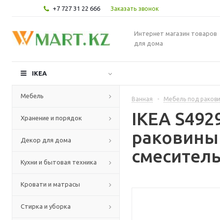
+7 727 31 22 666
Заказать звонок
Интернет магазин товаров
для дома
IKEA
Мебель
Ванная
-
Мебель под раков
IKEA S49
Хранение и порядок
раковины 
Декор для дома
смеситель
Кухни и бытовая техника
Кровати и матрасы
Стирка и уборка