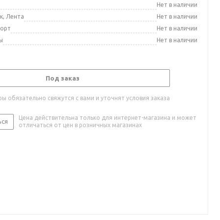
а
Нет в наличии
к, Лента
Нет в наличии
порт
Нет в наличии
ы
Нет в наличии
Под заказ
ы обязательно свяжутся с вами и уточнят условия заказа
Цена действительна только для интернет-магазина и может
ься
отличаться от цен в розничных магазинах