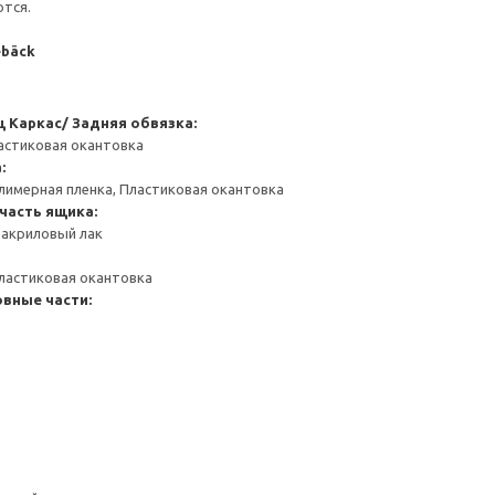
ются.
ebäck
щ
Каркас/ Задняя обвязка:
астиковая окантовка
:
лимерная пленка, Пластиковая окантовка
часть ящика:
 акриловый лак
ластиковая окантовка
вные части: