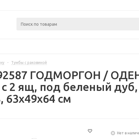
ину
-
Тумбы с раковиной
292587 ГОДМОРГОН / ОДЕ
с 2 ящ, под беленый ду
, 63x49x64 см
Нет в налич