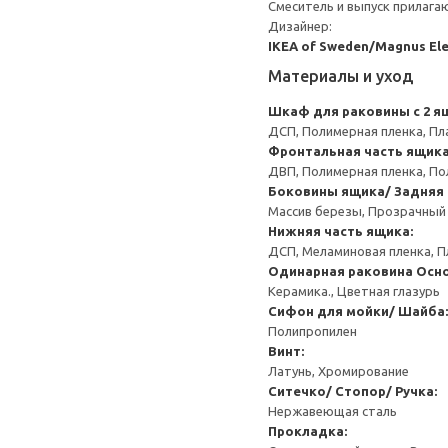
Смеситель и выпуск прилага
Дизайнер:
IKEA of Sweden/Magnus El
Материалы и уход
Шкаф для раковины с 2 я
ДСП, Полимерная пленка, Пл
Фронтальная часть ящика
ДВП, Полимерная пленка, По
Боковины ящика/ Задняя 
Массив березы, Прозрачный
Нижняя часть ящика:
ДСП, Меламиновая пленка, П
Одинарная раковина
Осно
Керамика., Цветная глазурь
Cифон для мойки/ Шайба:
Полипропилен
Винт:
Латунь, Хромирование
Ситечко/ Стопор/ Ручка:
Нержавеющая сталь
Прокладка: