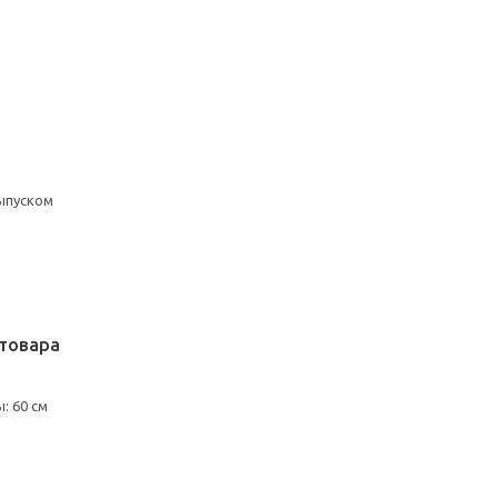
ыпуском
товара
: 60 см