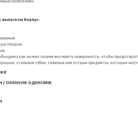
ненный полиэтилен
с выпуском
Корпус:
рованный
 раствором.
ью.
обходимо как можно скорее вытереть поверхность, чтобы предотврати
порошок, стальные губки, тяжелые или острые предметы, которые могу
вке
/ ODENSVIK ОДЕНСВИК
Н