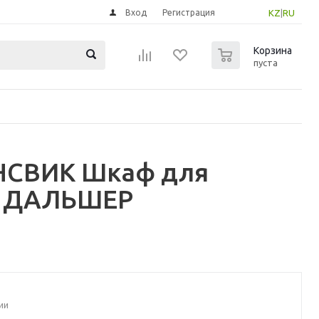
Вход
Регистрация
KZ
|
RU
0
Корзина
пуста
НСВИК Шкаф для
б, ДАЛЬШЕР
ии