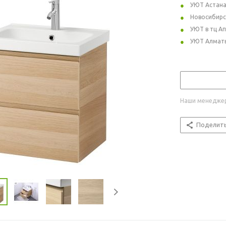
УЮТ Астан
Новосибирс
УЮТ в тц А
УЮТ Алмат
Наши менеджер
Поделит