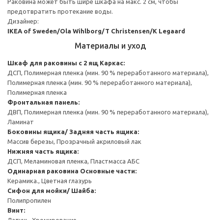
Раковина может быть шире шкафа на макс. 2 см, чтобы
предотвратить протекание воды.
Дизайнер:
IKEA of Sweden/Ola Wihlborg/T Christensen/K Legaard
Материалы и уход
Шкаф для раковины с 2 ящ
Каркас:
ДСП, Полимерная пленка (мин. 90 % переработанного материала),
Полимерная пленка (мин. 90 % переработанного материала),
Полимерная пленка
Фронтальная панель:
ДВП, Полимерная пленка (мин. 90 % переработанного материала),
Ламинат
Боковины ящика/ Задняя часть ящика:
Массив березы, Прозрачный акриловый лак
Нижняя часть ящика:
ДСП, Меламиновая пленка, Пластмасса АБС
Одинарная раковина
Основные части:
Керамика., Цветная глазурь
Cифон для мойки/ Шайба:
Полипропилен
Винт:
Латунь, Хромирование