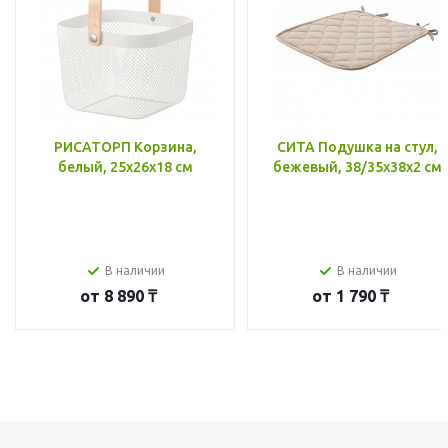
РИСАТОРП Корзина,
СИТА Подушка на стул,
белый, 25x26x18 см
бежевый, 38/35x38x2 см
В наличии
В наличии
от
8 890 ₸
от
1 790 ₸