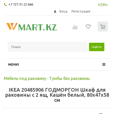
+7 727 31 22 666
KZ
|
RU
Вход
Регистрация
0
Найти
МЕНЮ
Мебель под раковину
-
Тумбы без раковины
IKEA 20485906 ГОДМОРГОН Шкаф для
раковины с 2 ящ, Кашён белый, 80x47x58
см