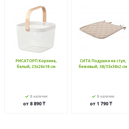
РИСАТОРП Корзина,
СИТА Подушка на стул,
белый, 25x26x18 см
бежевый, 38/35x38x2 см
В наличии
В наличии
от
8 890 ₸
от
1 790 ₸