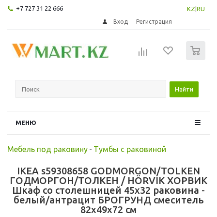
+7 727 31 22 666
KZ
|
RU
Вход
Регистрация
0
Найти
МЕНЮ
Мебель под раковину
-
Тумбы с раковиной
IKEA s59308658 GODMORGON/TOLKEN
ГОДМОРГОН/ТОЛКЕН / HÖRVIK ХОРВИК
Шкаф со столешницей 45x32 раковина -
белый/антрацит БРОГРУНД смеситель
82x49x72 см