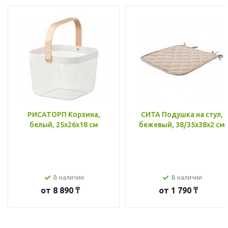
РИСАТОРП Корзина,
СИТА Подушка на стул,
белый, 25x26x18 см
бежевый, 38/35x38x2 см
В наличии
В наличии
от
8 890 ₸
от
1 790 ₸