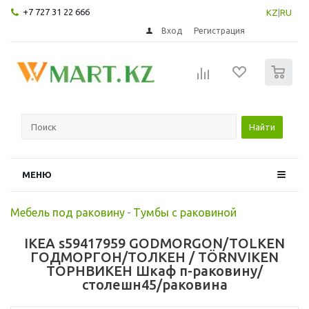
+7 727 31 22 666
KZ
|
RU
Вход
Регистрация
0
Найти
МЕНЮ
Мебель под раковину
-
Тумбы с раковиной
IKEA s59417959 GODMORGON/TOLKEN
ГОДМОРГОН/ТОЛКЕН / TÖRNVIKEN
ТОРНВИКЕН Шкаф п-раковину/
столешн45/раковина