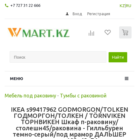
+7 727 31 22 666
KZ
|
RU
Вход
Регистрация
0
Найти
МЕНЮ
Мебель под раковину
-
Тумбы с раковиной
IKEA s99417962 GODMORGON/TOLKEN
ГОДМОРГОН/ТОЛКЕН / TÖRNVIKEN
ТОРНВИКЕН Шкаф п-раковину/
столешн45/раковина - Гилльбурен
темно-серый/под мрамор ДАЛЬШЕР