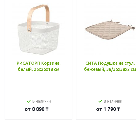
РИСАТОРП Корзина,
СИТА Подушка на стул,
белый, 25x26x18 см
бежевый, 38/35x38x2 см
В наличии
В наличии
от
8 890 ₸
от
1 790 ₸