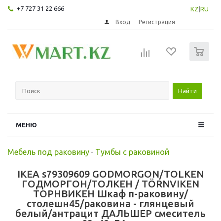
+7 727 31 22 666
KZ
|
RU
Вход
Регистрация
0
Найти
МЕНЮ
Мебель под раковину
-
Тумбы с раковиной
IKEA s79309609 GODMORGON/TOLKEN
ГОДМОРГОН/ТОЛКЕН / TÖRNVIKEN
ТОРНВИКЕН Шкаф п-раковину/
столешн45/раковина - глянцевый
белый/антрацит ДАЛЬШЕР смеситель