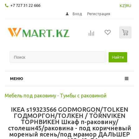
+7 727 31 22 666
KZ
|
RU
Вход
Регистрация
0
Найти
МЕНЮ
Мебель под раковину
-
Тумбы с раковиной
IKEA s19323566 GODMORGON/TOLKEN
ГОДМОРГОН/ТОЛКЕН / TÖRNVIKEN
ТОРНВИКЕН Шкаф п-раковину/
столешн45/раковина - под коричневый
мореный ясень/под мрамор ДАЛЬШЕР