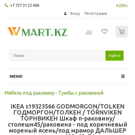
+7 727 31 22 666
KZ
|
RU
Вход
Регистрация
0
Найти
МЕНЮ
Мебель под раковину
-
Тумбы с раковиной
IKEA s19323566 GODMORGON/TOLKEN
ГОДМОРГОН/ТОЛКЕН / TÖRNVIKEN
ТОРНВИКЕН Шкаф п-раковину/
столешн45/раковина - под коричневый
мореный ясень/под мрамор ДАЛЬШЕР