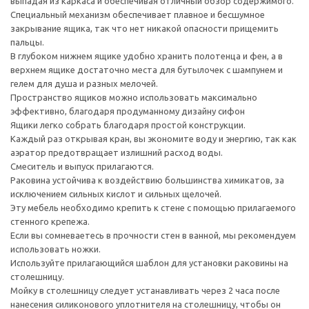
выпадая из каркаса и обеспечивая отличный обзор содержимого.
Специальный механизм обеспечивает плавное и бесшумное
закрывание ящика, так что нет никакой опасности прищемить
пальцы.
В глубоком нижнем ящике удобно хранить полотенца и фен, а в
верхнем ящике достаточно места для бутылочек с шампунем и
гелем для душа и разных мелочей.
Пространство ящиков можно использовать максимально
эффективно, благодаря продуманному дизайну сифон
Ящики легко собрать благодаря простой конструкции.
Каждый раз открывая кран, вы экономите воду и энергию, так как
аэратор предотвращает излишний расход воды.
Смеситель и выпуск прилагаются.
Раковина устойчива к воздействию большинства химикатов, за
исключением сильных кислот и сильных щелочей.
Эту мебель необходимо крепить к стене с помощью прилагаемого
стенного крепежа.
Если вы сомневаетесь в прочности стен в ванной, мы рекомендуем
использовать ножки.
Используйте прилагающийся шаблон для установки раковины на
столешницу.
Мойку в столешницу следует устанавливать через 2 часа после
нанесения силиконового уплотнителя на столешницу, чтобы он