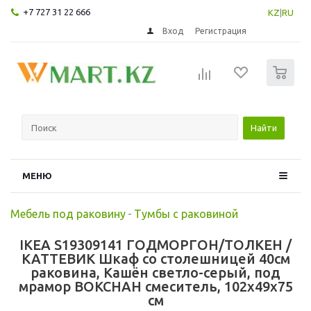
+7 727 31 22 666
KZ
|
RU
Вход
Регистрация
0
Найти
МЕНЮ
Мебель под раковину
-
Тумбы с раковиной
IKEA S19309141 ГОДМОРГОН/ТОЛКЕН /
КАТТЕВИК Шкаф со столешницей 40см
раковина, Кашён светло-серый, под
мрамор ВОКСНАН смеситель, 102x49x75
см