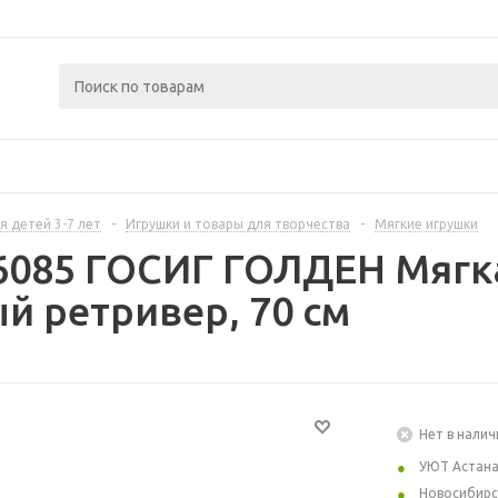
я детей 3-7 лет
-
Игрушки и товары для творчества
-
Мягкие игрушки
6085 ГОСИГ ГОЛДЕН Мягка
й ретривер, 70 см
Нет в налич
УЮТ Астан
Новосибирс