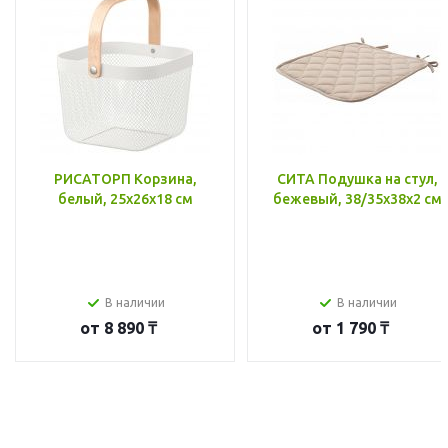
РИСАТОРП Корзина,
СИТА Подушка на стул,
белый, 25x26x18 см
бежевый, 38/35x38x2 см
В наличии
В наличии
от
8 890 ₸
от
1 790 ₸