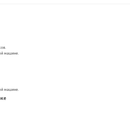
ков.
ой машине.
ой машине.
вке