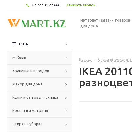
+7 727 31 22 666
Заказать звонок
Интернет магазин товаров
для дома
IKEA
Мебель
Посуда
-
Стаканы, бокалы и
IKEA 2011
Хранение и порядок
разноцвет
Декор для дома
Кухни и бытовая техника
Кровати и матрасы
Стирка и уборка