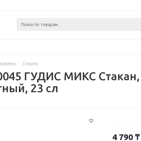
 кувшины
-
Стаканы
0045 ГУДИС МИКС Стакан, 
ный, 23 сл
4 790
₸