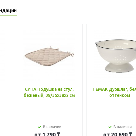
ндации
,
СИТА Подушка на стул,
ГЕМАК Дуршлаг, бе
бежевый, 38/35x38x2 см
оттенком
В наличии
В наличии
от
1 790 ₸
от
20 690 ₸