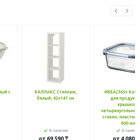
лый с
КАЛЛАКС Стеллаж,
ИКЕА/365+ Конт
белый, 42x147 см
для продукто
крышкой,
четырехугольной
стекло, пластик 
600 мл
В наличии
В наличи
от
69 590 ₸
от
4 080 ₸