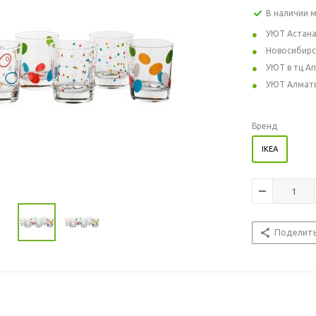
В наличии 
УЮТ Астан
Новосибирс
УЮТ в тц А
УЮТ Алмат
Бренд
IKEA
Поделит