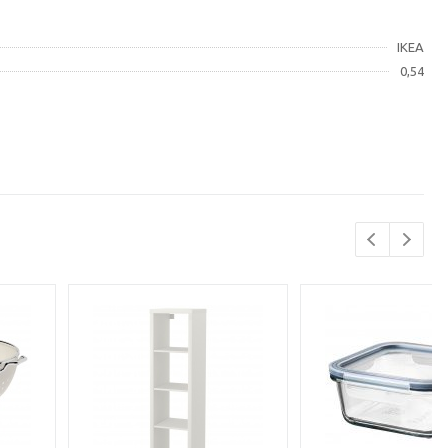
IKEA
0,54