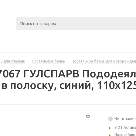
ь для спальни
-
Постельное белье
-
Постельное белье для новорожде
7067 ГУЛСПАРВ Пододеял
 в полоску, синий, 110x12
Нет в налич
УЮТ Астан
Новосибирс