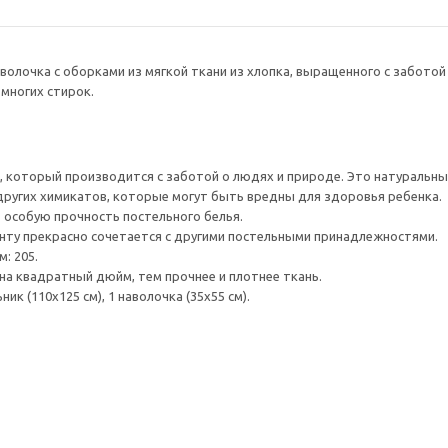
волочка с оборками из мягкой ткани из хлопка, выращенного с забото
 многих стирок.
а, который производится с заботой о людях и природе. Это натуральны
ругих химикатов, которые могут быть вредны для здоровья ребенка.
 особую прочность постельного белья.
енту прекрасно сочетается с другими постельными принадлежностями.
: 205.
на квадратный дюйм, тем прочнее и плотнее ткань.
ик (110x125 см), 1 наволочка (35x55 см).