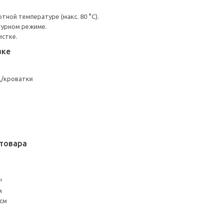
ной температуре (макс. 80 °C).
турном режиме.
истке.
вке
д/кроватки
товара
²
м
 см