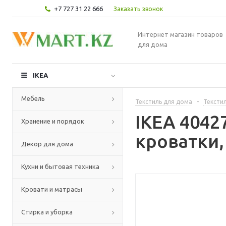
+7 727 31 22 666
Заказать звонок
Интернет магазин товаров
для дома
IKEA
Мебель
Текстиль для дома
-
Текстил
IKEA 4042
Хранение и порядок
кроватки,
Декор для дома
Кухни и бытовая техника
Кровати и матрасы
Стирка и уборка