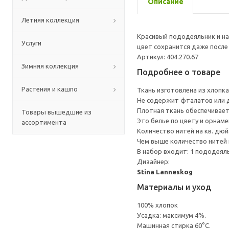
Описание
Летняя коллекция
Красивый пододеяльник и на
Услуги
цвет сохранится даже после
Артикул: 404.270.67
Зимняя коллекция
Подробнее о товаре
Растения и кашпо
Ткань изготовлена из хлопк
Не содержит фталатов или д
Плотная ткань обеспечивает
Товары вышедшие из
Это белье по цвету и орнам
ассортимента
Количество нитей на кв. дюйм
Чем выше количество нитей 
В набор входит: 1 пододеяльн
Дизайнер:
Stina Lanneskog
Материалы и уход
100% хлопок
Усадка: максимум 4%.
Машинная стирка 60°С.