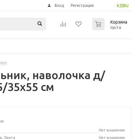
Вход
Регистрация
KZ
|
RU
0
Корзина
пуста
нных
ьник, наволочка д/
5/35x55 см
ии
а
Нет в наличии
к, Лента
Нет в наличии