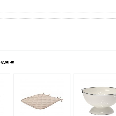
ндации