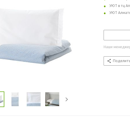
УЮТ в тц А
УЮТ Алмат
Наши менеджер
Поделит