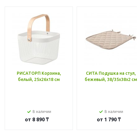
РИСАТОРП Корзина,
СИТА Подушка на стул,
белый, 25x26x18 см
бежевый, 38/35x38x2 см
В наличии
В наличии
от
8 890 ₸
от
1 790 ₸