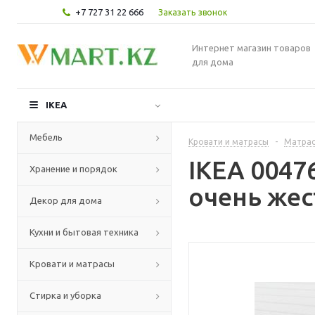
+7 727 31 22 666
Заказать звонок
Интернет магазин товаров
для дома
IKEA
Мебель
Кровати и матрасы
-
Матра
IKEA 004
Хранение и порядок
очень жес
Декор для дома
Кухни и бытовая техника
Кровати и матрасы
Стирка и уборка