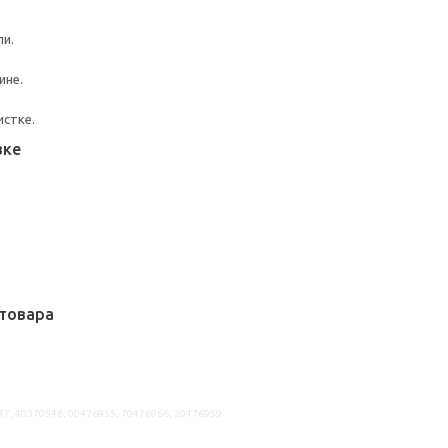
ли.
ине.
истке.
вке
товара
47, 40370546, 00476955, 70476966, 20476959