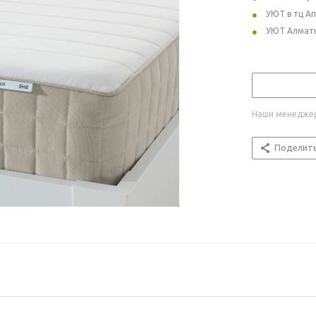
УЮТ в тц А
УЮТ Алмат
Наши менеджер
Поделит