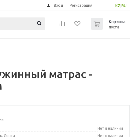
Вход
Регистрация
KZ
|
RU
0
Корзина
пуста
жинный матрас -
м
ии
а
Нет в наличии
к, Лента
Нет в наличии