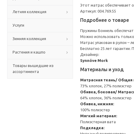
Этот матрас обеспечивает 
Артикул: 004.769.55
Летняя коллекция
Подробнее о товаре
Услуги
Пружины Боннель обеспечат 
Можно использовать только
Зимняя коллекция
Матрас упакован в рулон – л
Бесплатно 25 лет гарантии.
Растения и кашпо
Дизайнер:
Synnöve Mork
Товары вышедшие из
Материалы и уход
ассортимента
Матрасная ткань/ Общая 
73% хлопок, 27% полиэстер
Обивка, боковая/ Матрасн
64% хлопок, 36% полиэстер
Обивка, нижняя:
100% полиэстер
Мягкий материал:
Полиэстерная вата
Подкладка:
Нетканый полипропилен