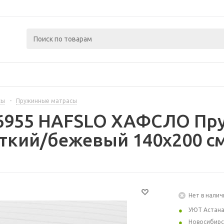
сы
-
Пружинные матрасы
76955 HAFSLO ХАФСЛО Пру
ткий/бежевый 140x200 с
Нет в налич
УЮТ Астан
Новосибирс