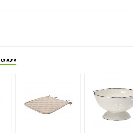
ндации