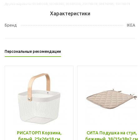
Другие варианты: 90369338, 50369340, 30369336, 20476978, 50476986, 10476974
Характеристики
Бренд
IKEA
Персональные рекомендации
РИСАТОРП Корзина,
СИТА Подушка на стул,
белый, 25x26x18 см
бежевый, 38/35x38x2 см