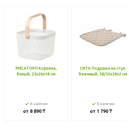
РИСАТОРП Корзина,
СИТА Подушка на стул,
белый, 25x26x18 см
бежевый, 38/35x38x2 см
В наличии
В наличии
от
8 890 ₸
от
1 790 ₸