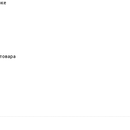
вке
товара