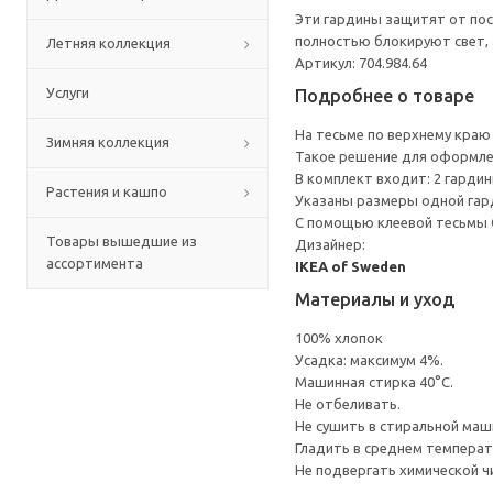
Эти гардины защитят от пос
полностью блокируют свет, 
Летняя коллекция
Артикул: 704.984.64
Услуги
Подробнее о товаре
На тесьме по верхнему краю
Зимняя коллекция
Такое решение для оформлен
В комплект входит: 2 гардин
Растения и кашпо
Указаны размеры одной гар
С помощью клеевой тесьмы 
Товары вышедшие из
Дизайнер:
ассортимента
IKEA of Sweden
Материалы и уход
100% хлопок
Усадка: максимум 4%.
Машинная стирка 40°С.
Не отбеливать.
Не сушить в стиральной маш
Гладить в среднем темпера
Не подвергать химической ч