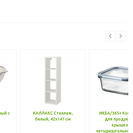
лый с
КАЛЛАКС Стеллаж,
ИКЕА/365+ Конт
белый, 42x147 см
для продукто
крышкой,
четырехугольной