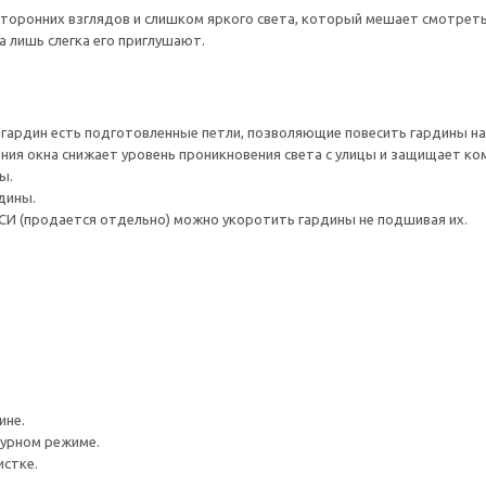
торонних взглядов и слишком яркого света, который мешает смотреть
а лишь слегка его приглушают.
 гардин есть подготовленные петли, позволяющие повесить гардины на
ия окна снижает уровень проникновения света с улицы и защищает ко
ы.
дины.
СИ (продается отдельно) можно укоротить гардины не подшивая их.
ине.
турном режиме.
истке.