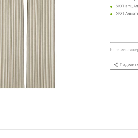
УЮТ в тц А
УЮТ Алмат
Наши менеджер
Поделит