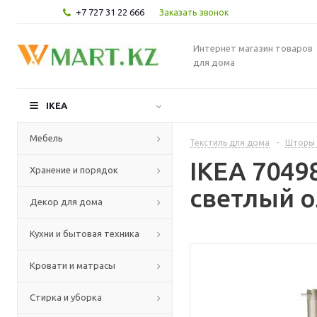
+7 727 31 22 666
Заказать звонок
Интернет магазин товаров
для дома
IKEA
Мебель
Текстиль для дома
-
Шторы 
IKEA 7049
Хранение и порядок
светлый о
Декор для дома
Кухни и бытовая техника
Кровати и матрасы
Стирка и уборка