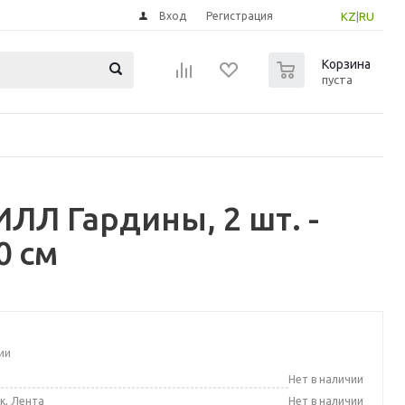
Вход
Регистрация
KZ
|
RU
0
Корзина
пуста
Л Гардины, 2 шт. -
0 см
ии
а
Нет в наличии
к, Лента
Нет в наличии