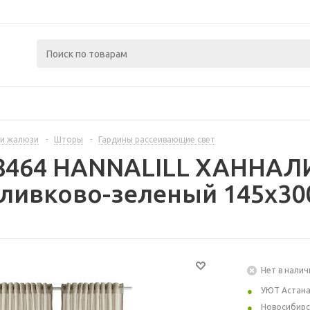
и жалюзи
-
Шторы
-
Гардины рассеивающие свет
8464 HANNALILL ХАННАЛИЛ
ливково-зеленый 145x30
Нет в налич
УЮТ Астан
Новосибирс