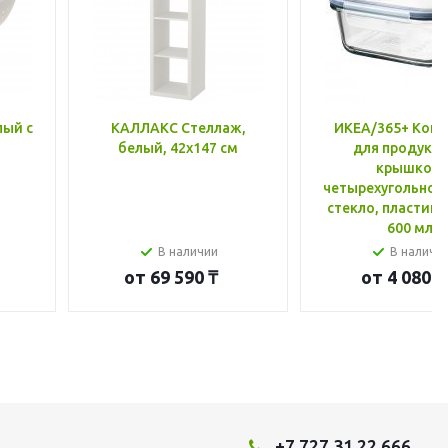
лый с
КАЛЛАКС Стеллаж,
ИКЕА/365+ Конт
белый, 42x147 см
для продукто
крышкой,
четырехугольной
стекло, пластик 
600 мл
В наличии
В наличи
от
69 590 ₸
от
4 080 ₸
+7 727 31 22 666