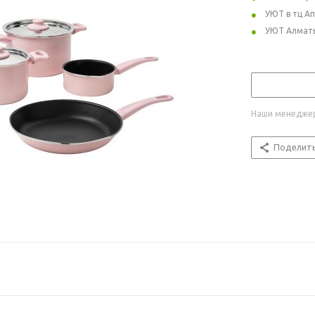
УЮТ в тц А
УЮТ Алмат
Наши менеджер
Поделит