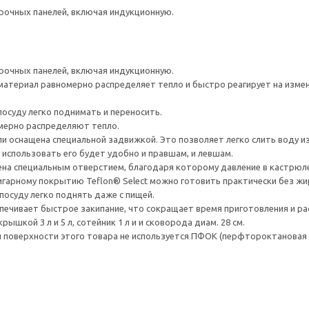
рочных панелей, включая индукционную.
рочных панелей, включая индукционную.
материал равномерно распределяет тепло и быстро реагирует на измен
осуду легко поднимать и переносить.
мерно распределяют тепло.
 оснащена специальной задвижкой. Это позволяет легко слить воду и
 использовать его будет удобно и правшам, и левшам.
на специальным отверстием, благодаря которому давление в кастрюле
гарному покрытию Teflon® Select можно готовить практически без жир
посуду легко поднять даже с пищей.
ечивает быстрое закипание, что сокращает время приготовления и рас
рышкой 3 л и 5 л, сотейник 1 л и и сковорода диам. 28 см.
 поверхности этого товара не используется ПФОК (перфтороктановая 