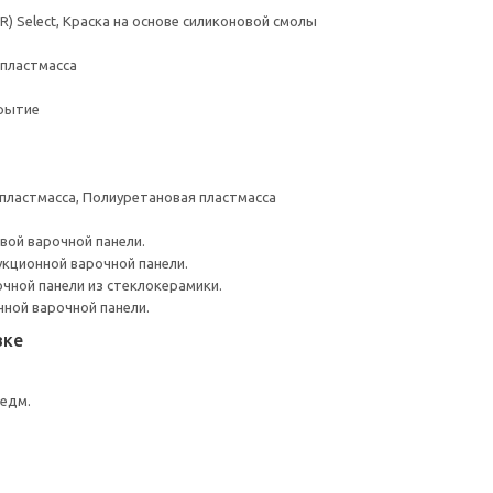
) Select, Краска на основе силиконовой смолы
 пластмасса
рытие
пластмасса, Полиуретановая пластмасса
вой варочной панели.
кционной варочной панели.
чной панели из стеклокерамики.
нной варочной панели.
вке
редм.