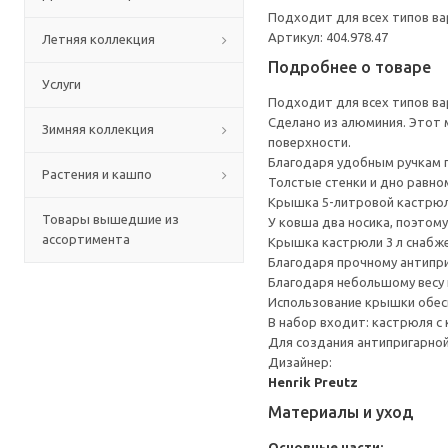
Подходит для всех типов ва
Артикул: 404.978.47
Летняя коллекция
Подробнее о товаре
Услуги
Подходит для всех типов ва
Сделано из алюминия. Этот 
Зимняя коллекция
поверхности.
Благодаря удобным ручкам п
Растения и кашпо
Толстые стенки и дно равно
Крышка 5-литровой кастрюли
Товары вышедшие из
У ковша два носика, поэтому
ассортимента
Крышка кастрюли 3 л снабже
Благодаря прочному антипри
Благодаря небольшому весу 
Использование крышки обесп
В набор входит: кастрюля с к
Для создания антипригарной
Дизайнер:
Henrik Preutz
Материалы и уход
Основные части: