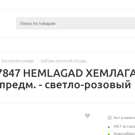
Кастрюли и ковши
-
Наборы кухонной посуды
97847 HEMLAGAD ХЕМЛАГА
 предм. - светло-розовый
Нет в налич
УЮТ Астан
Новосибирс