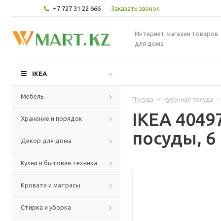
+7 727 31 22 666
Заказать звонок
Интернет магазин товаров
для дома
IKEA
Мебель
Посуда
-
Кухонная посуда
-
IKEA 404
Хранение и порядок
посуды, 6
Декор для дома
Кухни и бытовая техника
Кровати и матрасы
Стирка и уборка