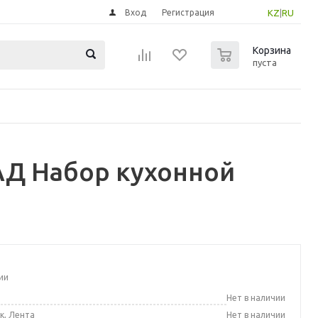
Вход
Регистрация
KZ
|
RU
0
Корзина
пуста
Д Набор кухонной
ии
а
Нет в наличии
к, Лента
Нет в наличии