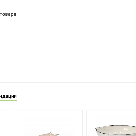
товара
ндации