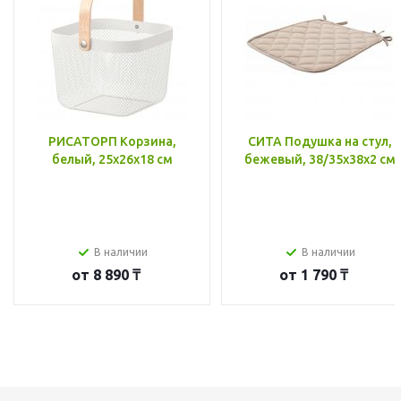
РИСАТОРП Корзина,
СИТА Подушка на стул,
белый, 25x26x18 см
бежевый, 38/35x38x2 см
В наличии
В наличии
от
8 890 ₸
от
1 790 ₸