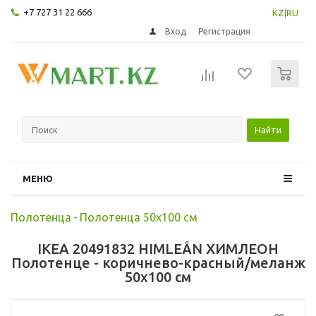
+7 727 31 22 666
KZ
|
RU
Вход
Регистрация
0
Найти
МЕНЮ
Полотенца
-
Полотенца 50х100 см
IKEA 20491832 HIMLEÅN ХИМЛЕОН
Полотенце - коричнево-красный/меланж
50x100 см