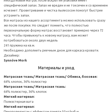
Иногда новый матрас после вскрытия упаковки имеет
специфический запах. Запах не вреден и не токсичен и со временем
исчезнет. Проветривание и чистка пылесосом помогут быстрее
устранить запах.
Все матрасы из нашего ассортимента можно использовать сразу
же после покупки. Но следует помнить, что полностью
первоначальную форму матрас восстановит примерно через 72
часа. Чтобы привыкнуть к новому матрасу, вам может
потребоваться около двух недель
241 пружина на кв.м.
Необходимо дополнить реечным дном для каркаса кровати.
Дизайнер:
Synnöve Mork
Материалы и уход
Матрасная ткань/ Матрасная ткань/ Обивка, боковая:
64% хлопок, 36% полиэстер
Матрасная ткань/ Матрасная ткань:
64% полиэстер, 36% хлопок
Мягкий материал:
Полиэстерная вата
Мягкий материал:
Пенополиуретан с эффектом памяти 50 кг/куб.м.