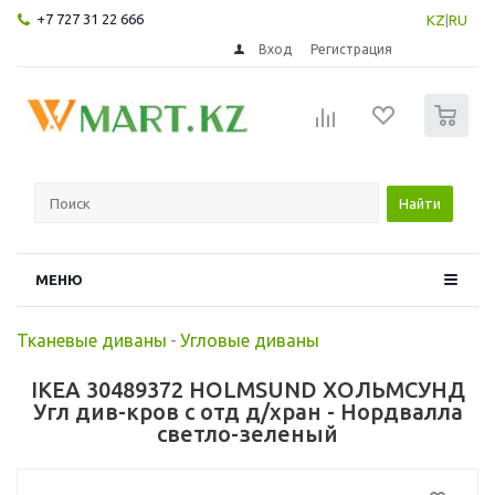
+7 727 31 22 666
KZ
|
RU
Вход
Регистрация
0
Найти
МЕНЮ
Тканевые диваны
-
Угловые диваны
IKEA 30489372 HOLMSUND ХОЛЬМСУНД
Угл див-кров с отд д/хран - Нордвалла
светло-зеленый