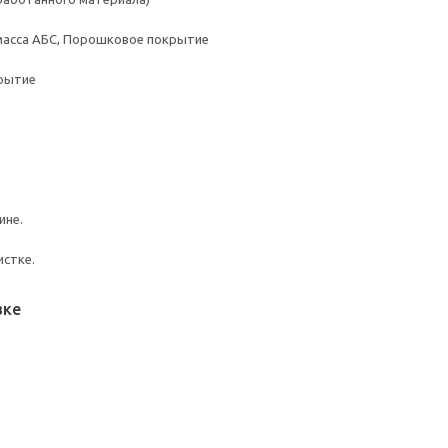
масса АБС, Порошковое покрытие
рытие
ине.
истке.
вке