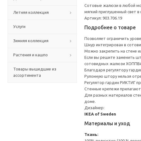
Сотовые жалюзи в любой мо
мягкий приглушенный свет в
Летняя коллекция
Артикул: 903.706.19
Услуги
Подробнее о товаре
Позволяет ограничить урове
Зимняя коллекция
Шнур интегрирован в сотови
Можно закрепить на стене и
Растения и кашпо
Если вы решите заменить шт
сотовидных жалюзи ХОППВА
Товары вышедшие из
Благодаря регулятору гарди
ассортимента
Рулонную штору нельзя отр
Регулятор гардин РИКТИГ п
Стенные крепежи прилагают
Для разных материалов стен
доме.
Дизайнер:
IKEA of Sweden
Материалы и уход
Ткань:
100% полиэстер (100 % пере