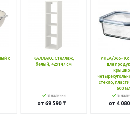
лый с
КАЛЛАКС Стеллаж,
ИКЕА/365+ Конт
белый, 42x147 см
для продукто
крышкой,
четырехугольной
стекло, пластик 
600 мл
В наличии
В наличи
от
69 590 ₸
от
4 080 ₸