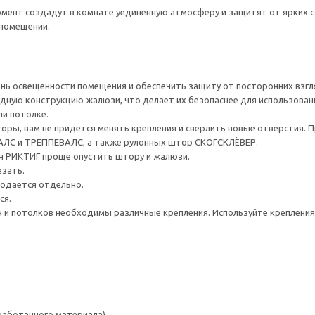
мент создадут в комнате уединенную атмосферу и защитят от ярких с
 помещении.
нь освещенности помещения и обеспечить защиту от посторонних взгл
дную конструкцию жалюзи, что делает их безопаснее для использования
ли потолке.
оры, вам не придется менять крепления и сверлить новые отверстия.
ЛС и ТРЕППЕВАЛС, а также рулонных штор СКОГСКЛЁВЕР.
н РИКТИГ проще опустить штору и жалюзи.
езать.
родается отдельно.
ся.
 и потолков необходимы различные крепления. Используйте крепления 
работанного материала)