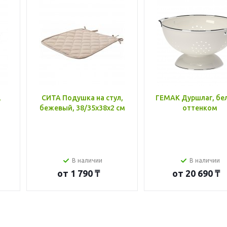
,
СИТА Подушка на стул,
ГЕМАК Дуршлаг, бе
бежевый, 38/35x38x2 см
оттенком
В наличии
В наличии
от
1 790 ₸
от
20 690 ₸