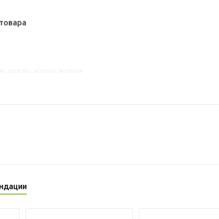
товара
10, 20370613, 30370617, 90370619
ндации