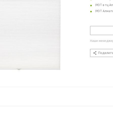
УЮТ в тц А
УЮТ Алмат
Наши менеджер
Поделит