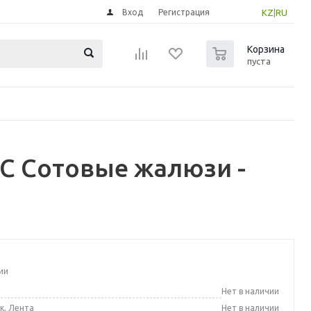
Вход
Регистрация
KZ
|
RU
0
Корзина
пуста
С Сотовые жалюзи -
ии
а
Нет в наличии
к, Лента
Нет в наличии