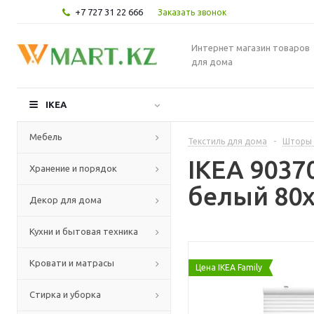
+7 727 31 22 666
Заказать звонок
Интернет магазин товаров
для дома
IKEA
Мебель
Текстиль для дома
-
Шторы 
IKEA 903
Хранение и порядок
белый 80x
Декор для дома
Кухни и бытовая техника
Кровати и матрасы
Цена IKEA Family
Стирка и уборка