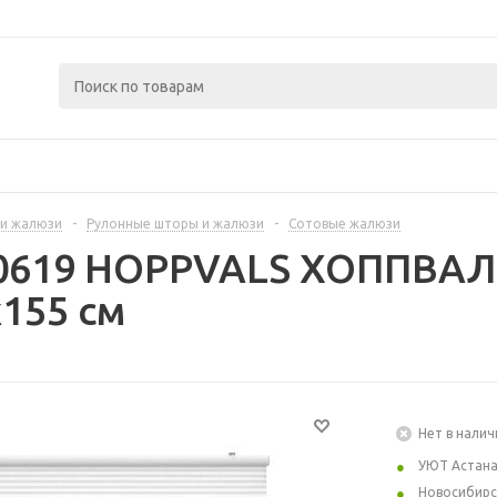
и жалюзи
-
Рулонные шторы и жалюзи
-
Сотовые жалюзи
70619 HOPPVALS ХОППВАЛ
155 см
Нет в налич
УЮТ Астан
Новосибирс