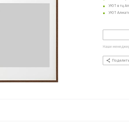
УЮТ в тц А
УЮТ Алмат
Наши менеджер
Поделит