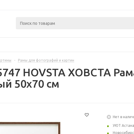
артины
-
Рамы для фотографий и картин
5747 HOVSTA ХОВСТА Рама
й 50x70 см
Нет в налич
УЮТ Астан
Новосибирс