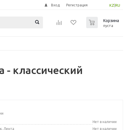
Вход
Регистрация
KZ
|
RU
0
Корзина
пуста
 - классический
ии
а
Нет в наличии
к, Лента
Нет в наличии