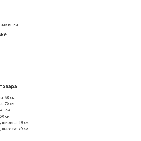
ния пыли.
вке
товара
а: 50 см
а: 70 см
40 см
50 см
 ширина: 39 см
 высота: 49 см