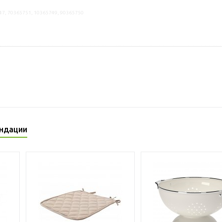
47, 70365751, 10365749, 90365750
ндации