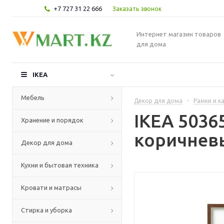
+7 727 31 22 666
Заказать звонок
Интернет магазин товаров
для дома
IKEA
Мебель
Декор для дома
-
Рамки и к
IKEA 5036
Хранение и порядок
коричневы
Декор для дома
Кухни и бытовая техника
Кровати и матрасы
Стирка и уборка