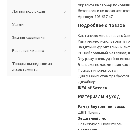
Украсьте интерьер понравив
безопасен и не искажает из
Летняя коллекция
Артикул: 503.657.47
Услуги
Подробнее о товаре
Картину можно вставить ближ
Зимняя коллекция
Раму можно использовать го
Защитный фронтальный лист 
Растения и кашпо
PH-нейтральный материал; н
Эту раму очень удобно испо
Товары вышедшие из
Эта рама подходит для карт
ассортимента
Паспарту прилагается.
Для разных стен требуются 
Дизайнер:
IKEA of Sweden
Материалы и уход
Рама/ Внутренняя рама:
ДВП, Пленка
Защитный лист:
Полистирол, Полиэтилен
Паспарту: