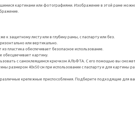
шимися картинами или фотографиями. Изображение в этой раме можно 
ображение.
е к защитному листу или в глубину рамы, с паспарту или без.
ризонтально или вертикально.
из пластика обеспечивает безопасное использование.
е обесцвечивает картину.
льзовать с самоклеящимся крючком АЛЬФТА. С его помощью вы сможете
ины размером 40х50 см при использовании с паспарту и для картины ра
различные крепежные приспособления. Подберите подходящие для ваших