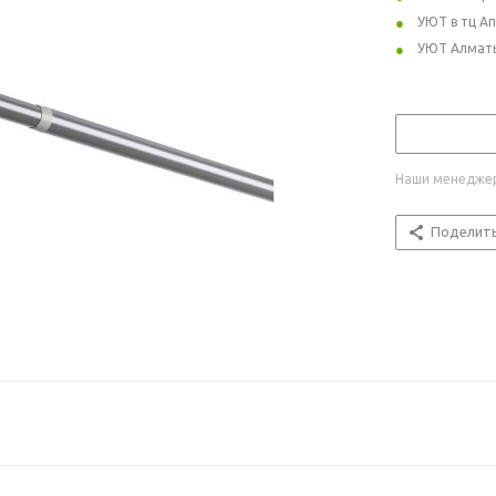
УЮТ в тц А
УЮТ Алмат
Наши менеджер
Поделит