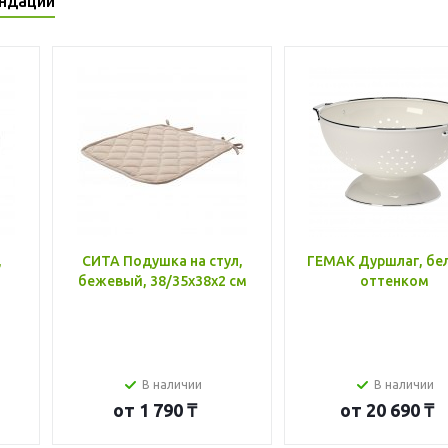
ндации
,
СИТА Подушка на стул,
ГЕМАК Дуршлаг, бе
бежевый, 38/35x38x2 см
оттенком
В наличии
В наличии
от
1 790 ₸
от
20 690 ₸