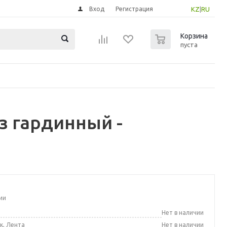
Вход
Регистрация
KZ
|
RU
0
Корзина
пуста
з гардинный -
ии
а
Нет в наличии
к, Лента
Нет в наличии