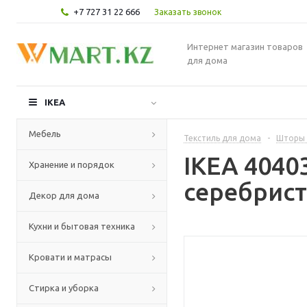
+7 727 31 22 666
Заказать звонок
Интернет магазин товаров
для дома
IKEA
Мебель
Текстиль для дома
-
Шторы 
IKEA 4040
Хранение и порядок
серебрист
Декор для дома
Кухни и бытовая техника
Кровати и матрасы
Стирка и уборка