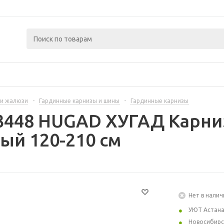
и жалюзи
-
Гардинные карнизы и шины
-
Гардинные карнизы
3448 HUGAD ХУГАД Карни
ый 120-210 см
Нет в налич
УЮТ Астан
Новосибирс