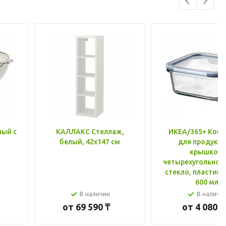
лый с
КАЛЛАКС Стеллаж,
ИКЕА/365+ Конт
белый, 42x147 см
для продукто
крышкой,
четырехугольной
стекло, пластик 
600 мл
В наличии
В наличи
от
69 590 ₸
от
4 080 ₸