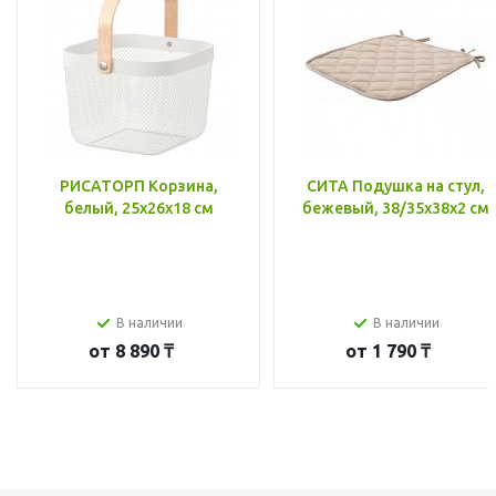
РИСАТОРП Корзина,
СИТА Подушка на стул,
белый, 25x26x18 см
бежевый, 38/35x38x2 см
В наличии
В наличии
от
8 890 ₸
от
1 790 ₸